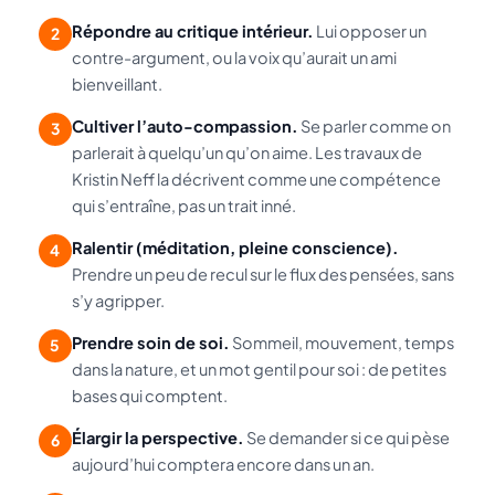
Répondre au critique intérieur.
Lui opposer un
2
contre-argument, ou la voix qu’aurait un ami
bienveillant.
Cultiver l’auto-compassion.
Se parler comme on
3
parlerait à quelqu’un qu’on aime. Les travaux de
Kristin Neff la décrivent comme une compétence
qui s’entraîne, pas un trait inné.
Ralentir (méditation, pleine conscience).
4
Prendre un peu de recul sur le flux des pensées, sans
s’y agripper.
Prendre soin de soi.
Sommeil, mouvement, temps
5
dans la nature, et un mot gentil pour soi : de petites
bases qui comptent.
Élargir la perspective.
Se demander si ce qui pèse
6
aujourd’hui comptera encore dans un an.