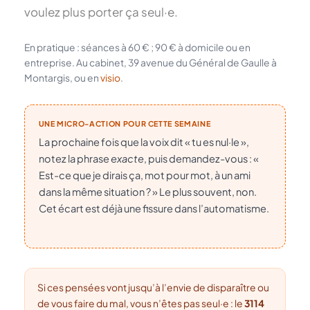
voulez plus porter ça seul·e.
En pratique : séances à 60 € ; 90 € à domicile ou en
entreprise. Au cabinet, 39 avenue du Général de Gaulle à
Montargis, ou en
visio
.
UNE MICRO-ACTION POUR CETTE SEMAINE
La prochaine fois que la voix dit « tu es nul·le »,
notez la phrase
exacte
, puis demandez-vous : «
Est-ce que je dirais ça, mot pour mot, à un ami
dans la même situation ? » Le plus souvent, non.
Cet écart est déjà une fissure dans l’automatisme.
Si ces pensées vont jusqu’à l’envie de disparaître ou
de vous faire du mal, vous n’êtes pas seul·e : le
3114