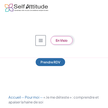
Aller
au
contenu
En Visio
Prendre RDV
Accueil
—
Pour moi
—
« Je me déteste » : comprendre et
apaiser la haine de soi