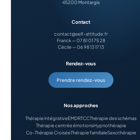
45200 Montargis
Contact
contact@self-attitude.fr
Franck — 07 81 01 75 28
Cécile — 06 98 13 17 13
Rendez-vous
Prendre rendez-vous
Nos approches
Thérapie intégrative
EMDR
TCC
Thérapie des schémas
Thérapie centrée émotions
Hypnothérapie
Co-Thérapie Croisée
Thérapie familiale
Sexothérapie