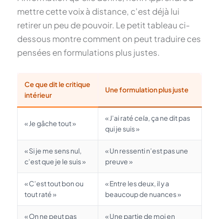
mettre cette voix à distance, c’est déjà lui
retirer un peu de pouvoir. Le petit tableau ci-
dessous montre comment on peut traduire ces
pensées en formulations plus justes.
Ce que dit le critique
Une formulation plus juste
intérieur
« J’ai raté
cela
, ça ne dit pas
« Je gâche tout »
qui je suis »
« Si je me sens nul,
« Un ressenti n’est pas une
c’est que je le suis »
preuve »
« C’est tout bon ou
« Entre les deux, il y a
tout raté »
beaucoup de nuances »
« On ne peut pas
« Une partie de moi en