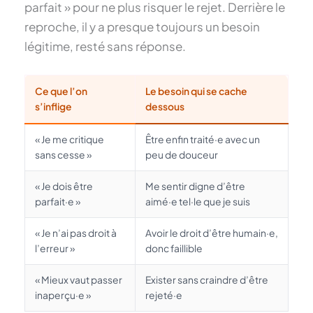
parfait » pour ne plus risquer le rejet. Derrière le
reproche, il y a presque toujours un besoin
légitime, resté sans réponse.
Ce que l’on
Le besoin qui se cache
s’inflige
dessous
« Je me critique
Être enfin traité·e avec un
sans cesse »
peu de douceur
« Je dois être
Me sentir digne d’être
parfait·e »
aimé·e tel·le que je suis
« Je n’ai pas droit à
Avoir le droit d’être humain·e,
l’erreur »
donc faillible
« Mieux vaut passer
Exister sans craindre d’être
inaperçu·e »
rejeté·e