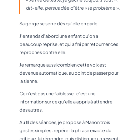
dit-elle, persuadée d’être « le problème ».
Sa gorge se serre dès qu’elle en parle.
J’entends d’abord une enfant qu’on a
beaucoup reprise, et qui a fini par retourner ces
reproches contre elle.
Je remarque aussi combien cette voix est
devenue automatique, au point de passer pour
la sienne.
Ce n’est pas une faiblesse : c’est une
information sur ce qu’elle a appris à attendre
des autres.
Au fil des séances, je propose à Manon trois
gestes simples : repérer la phrase exacte du
critique, lui répondre, puis distinguer un ressenti