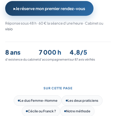
Je réserve mon premier rendez-vous
Réponse sous 48 h · 60 € la séance d’une heure · Cabinet ou
visio
8 ans
7 000 h
4,8/5
d’existence du cabinet
d’accompagnement
sur 87 avis vérifiés
SUR CETTE PAGE
Le duo Femme-Homme
Les deux praticiens
Cécile ou Franck ?
Notre méthode