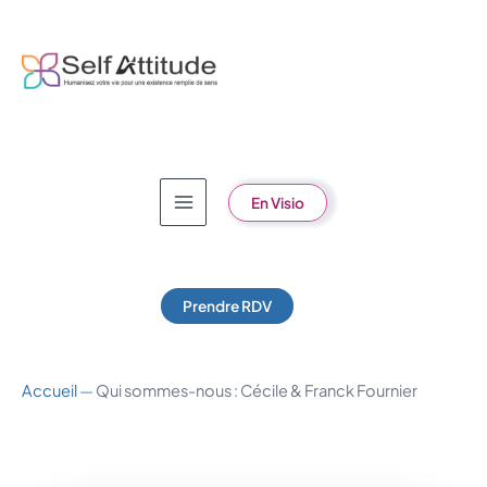
Aller
au
contenu
En Visio
Prendre RDV
Accueil
—
Qui sommes-nous : Cécile & Franck Fournier