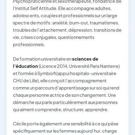
Psychopraticienne et sexothérapeute, fondatrice de
l’Institut Self Attitude. Elle accompagne adultes,
adolescents, couples et professionnels sur un large
spectre de motifs : anxiété, burn-out, traumatismes,
troubles de l’attachement, dépression, transitions de
vie, crises conjugales, questionnements
professionnels.
De formation universitaire en
sciences de
l’éducation
(Licence 2014, Université Paris Nanterre)
et formée à Symbiofi (appui hospitalo-universitaire
CHU de Lille), elle conçoit l’accompagnement
comme un parcours d’apprentissage sur soi qui rend
chaque personne actrice de son changement. Une
démarche qui parle particulièrement aux personnes
qui aiment comprendre, structurer, apprendre.
Cécile porte également une sensibilité à ce qui pèse
spécifiquement sur les femmes aujourd’hui : charge