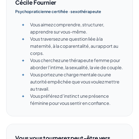
Cécile Fournier
Psychopraticienne certifiée · sexothérapeute
Vous aimez comprendre, structurer,
apprendre sur vous-même.
Vous traversez une question liée à la
maternité, à la coparentalité, au rapport au
corps.
Vous cherchez une thérapeute femme pour
aborder l’intime, la sexualité, la vie de couple.
Vous portez une charge mentale ou une
autorité empêchée que vous voulez mettre
au travail.
Vous préférez d’instinct une présence
féminine pour vous sentir en confiance.
Vous vous tournerez peut-être vers