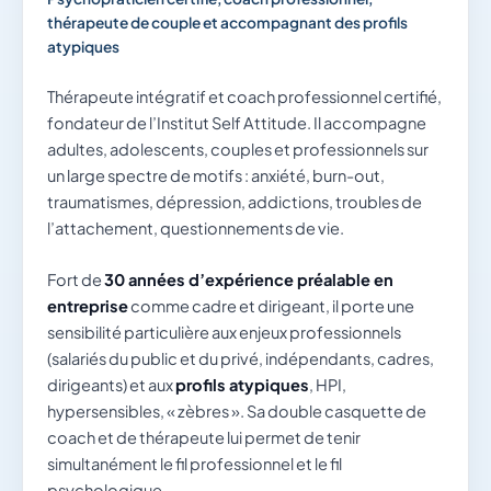
thérapeute de couple et accompagnant des profils
atypiques
Thérapeute intégratif et coach professionnel certifié,
fondateur de l’Institut Self Attitude. Il accompagne
adultes, adolescents, couples et professionnels sur
un large spectre de motifs : anxiété, burn-out,
traumatismes, dépression, addictions, troubles de
l’attachement, questionnements de vie.
Fort de
30 années d’expérience préalable en
entreprise
comme cadre et dirigeant, il porte une
sensibilité particulière aux enjeux professionnels
(salariés du public et du privé, indépendants, cadres,
dirigeants) et aux
profils atypiques
, HPI,
hypersensibles, « zèbres ». Sa double casquette de
coach et de thérapeute lui permet de tenir
simultanément le fil professionnel et le fil
psychologique.