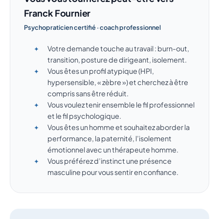
Franck Fournier
Psychopraticien certifié · coach professionnel
Votre demande touche au travail : burn-out,
transition, posture de dirigeant, isolement.
Vous êtes un profil atypique (HPI,
hypersensible, « zèbre ») et cherchez à être
compris sans être réduit.
Vous voulez tenir ensemble le fil professionnel
et le fil psychologique.
Vous êtes un homme et souhaitez aborder la
performance, la paternité, l’isolement
émotionnel avec un thérapeute homme.
Vous préférez d’instinct une présence
masculine pour vous sentir en confiance.