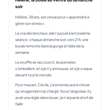
soir
Hélène, 38 ans, est venue pour « apprendre à
gérer son stress ».
Le vrai déclencheur, elle l’a posé à la troisième
séance : chaque dimanche soir, vers 21 h, une
boule remonte dans la gorge à l’idée de la
semaine.
Le souffle se raccourcit, les pensées
s’emballent,
et si je n’y arrive pas, et si je craque
devant tout le monde.
Pour ma part, Cécile, j’ai entendu autre chose
qu’un agenda trop chargé. Sous l’angoisse, il y
avait une règle silencieuse :
je n’ai pas le droit de
faillir.