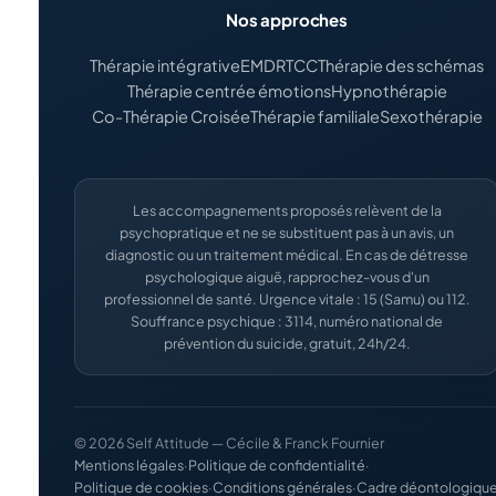
Nos approches
Thérapie intégrative
EMDR
TCC
Thérapie des schémas
Thérapie centrée émotions
Hypnothérapie
Co-Thérapie Croisée
Thérapie familiale
Sexothérapie
Les accompagnements proposés relèvent de la
psychopratique et ne se substituent pas à un avis, un
diagnostic ou un traitement médical. En cas de détresse
psychologique aiguë, rapprochez-vous d'un
professionnel de santé. Urgence vitale : 15 (Samu) ou 112.
Souffrance psychique : 3114, numéro national de
prévention du suicide, gratuit, 24h/24.
© 2026 Self Attitude — Cécile & Franck Fournier
Mentions légales
·
Politique de confidentialité
·
Politique de cookies
·
Conditions générales
·
Cadre déontologiqu