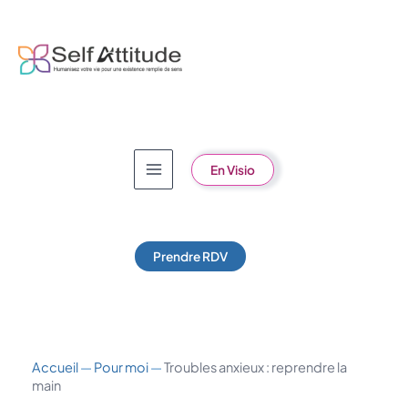
Aller
au
contenu
En Visio
Prendre RDV
Accueil
—
Pour moi
—
Troubles anxieux : reprendre la
main