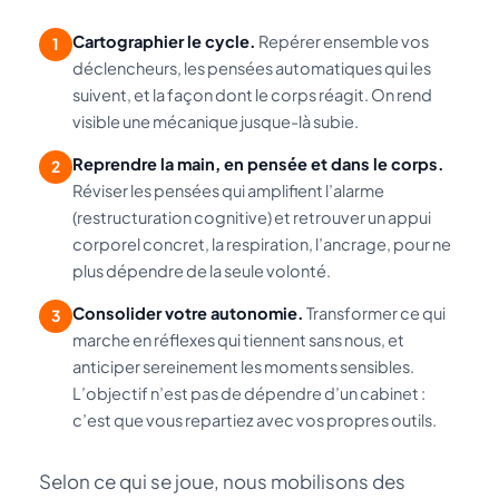
Cartographier le cycle.
Repérer ensemble vos
1
déclencheurs, les pensées automatiques qui les
suivent, et la façon dont le corps réagit. On rend
visible une mécanique jusque-là subie.
Reprendre la main, en pensée et dans le corps.
2
Réviser les pensées qui amplifient l’alarme
(restructuration cognitive) et retrouver un appui
corporel concret, la respiration, l’ancrage, pour ne
plus dépendre de la seule volonté.
Consolider votre autonomie.
Transformer ce qui
3
marche en réflexes qui tiennent sans nous, et
anticiper sereinement les moments sensibles.
L’objectif n’est pas de dépendre d’un cabinet :
c’est que vous repartiez avec vos propres outils.
Selon ce qui se joue, nous mobilisons des