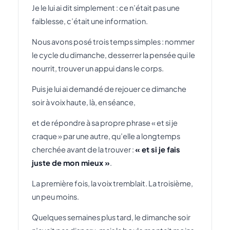
Je le lui ai dit simplement : ce n’était pas une
faiblesse, c’était une information.
Nous avons posé trois temps simples : nommer
le cycle du dimanche, desserrer la pensée qui le
nourrit, trouver un appui dans le corps.
Puis je lui ai demandé de rejouer ce dimanche
soir à voix haute, là, en séance,
et de répondre à sa propre phrase « et si je
craque » par une autre, qu’elle a longtemps
cherchée avant de la trouver :
« et si je fais
juste de mon mieux »
.
La première fois, la voix tremblait. La troisième,
un peu moins.
Quelques semaines plus tard, le dimanche soir