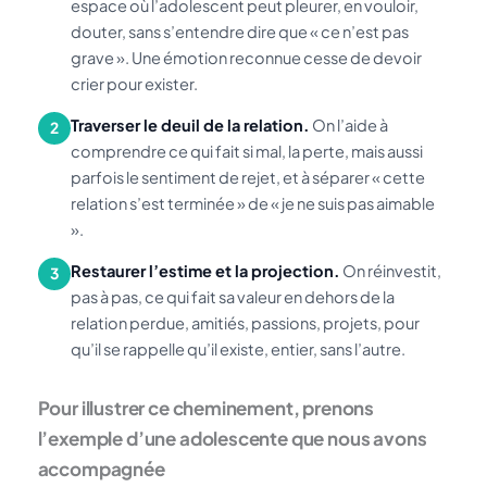
espace où l’adolescent peut pleurer, en vouloir,
douter, sans s’entendre dire que « ce n’est pas
grave ». Une émotion reconnue cesse de devoir
crier pour exister.
Traverser le deuil de la relation.
On l’aide à
2
comprendre ce qui fait si mal, la perte, mais aussi
parfois le sentiment de rejet, et à séparer « cette
relation s’est terminée » de « je ne suis pas aimable
».
Restaurer l’estime et la projection.
On réinvestit,
3
pas à pas, ce qui fait sa valeur en dehors de la
relation perdue, amitiés, passions, projets, pour
qu’il se rappelle qu’il existe, entier, sans l’autre.
Pour illustrer ce cheminement, prenons
l’exemple d’une adolescente que nous avons
accompagnée