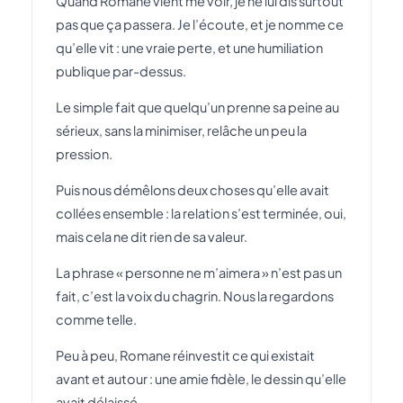
Quand Romane vient me voir, je ne lui dis surtout
pas que ça passera. Je l’écoute, et je nomme ce
qu’elle vit : une vraie perte, et une humiliation
publique par-dessus.
Le simple fait que quelqu’un prenne sa peine au
sérieux, sans la minimiser, relâche un peu la
pression.
Puis nous démêlons deux choses qu’elle avait
collées ensemble : la relation s’est terminée, oui,
mais cela ne dit rien de sa valeur.
La phrase « personne ne m’aimera » n’est pas un
fait, c’est la voix du chagrin. Nous la regardons
comme telle.
Peu à peu, Romane réinvestit ce qui existait
avant et autour : une amie fidèle, le dessin qu’elle
avait délaissé.