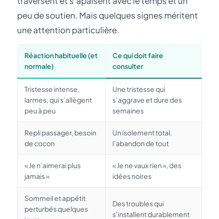
traversent et s’apaisent avec le temps et un
peu de soutien. Mais quelques signes méritent
une attention particulière.
Réaction habituelle (et
Ce qui doit faire
normale)
consulter
Tristesse intense,
Une tristesse qui
larmes, qui s’allègent
s’aggrave et dure des
peu à peu
semaines
Repli passager, besoin
Un isolement total,
de cocon
l’abandon de tout
« Je n’aimerai plus
« Je ne vaux rien », des
jamais »
idées noires
Sommeil et appétit
Des troubles qui
perturbés quelques
s’installent durablement