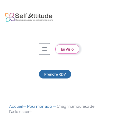
Aller
au
contenu
En Visio
Prendre RDV
Accueil
—
Pour mon ado
—
Chagrin amoureux de
l’adolescent