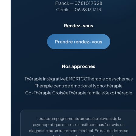
Franck — 07 81 01 75 28
Cécile — 06 98 13 17 13
Rendez-vous
Prendre rendez-vous
Nos approches
Thérapie intégrative
EMDR
TCC
Thérapie des schémas
Thérapie centrée émotions
Hypnothérapie
Co-Thérapie Croisée
Thérapie familiale
Sexothérapie
Les accompagnements proposés relèvent de la
psychopratique et ne se substituent pas à un avis, un
diagnostic ou un traitement médical. En cas de détresse