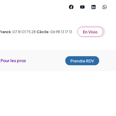
Franck :
07 81 01 75 28
|
Cécile :
06 98 13 17 13
En Visio
Pour les pros
Prendre RDV