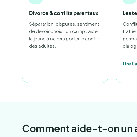
Divorce & conflits parentaux
Les te
Séparation, disputes, sentiment
Confli
de devoir choisir un camp : aider
fratrie
le jeune à ne pas porter le conflit
perman
des adultes.
dialog
Lire l’
Comment aide-t-on un ad