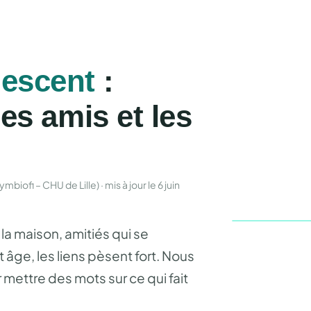
lescent
:
les amis et les
biofi – CHU de Lille) · mis à jour le 6 juin
 la maison, amitiés qui se
 âge, les liens pèsent fort. Nous
mettre des mots sur ce qui fait