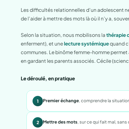
Les difficultés relationnelles d’un adolescent ne
de l’aider à mettre des mots là où il n’y a, souve
Selon la situation, nous mobilisons la
thérapie 
enferment), et une
lecture systémique
quand c’e
communes. Le binôme femme-homme permet au jeune
en gardant les parents associés. Cécile (scienc
Le déroulé, en pratique
Premier échange
, comprendre la situation
1
Mettre des mots
, sur ce qui fait mal, sans
2