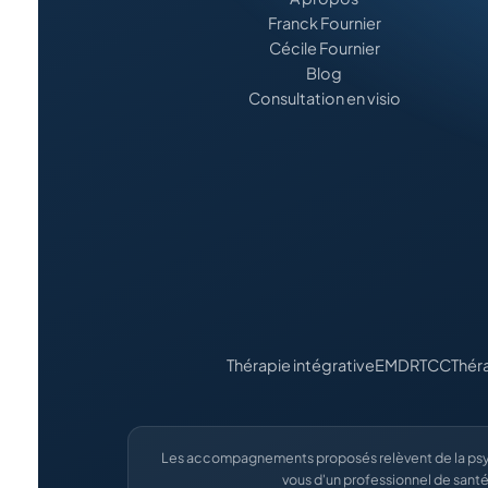
Franck Fournier
Cécile Fournier
Blog
Consultation en visio
Thérapie intégrative
EMDR
TCC
Thér
Les accompagnements proposés relèvent de la psych
vous d'un professionnel de santé