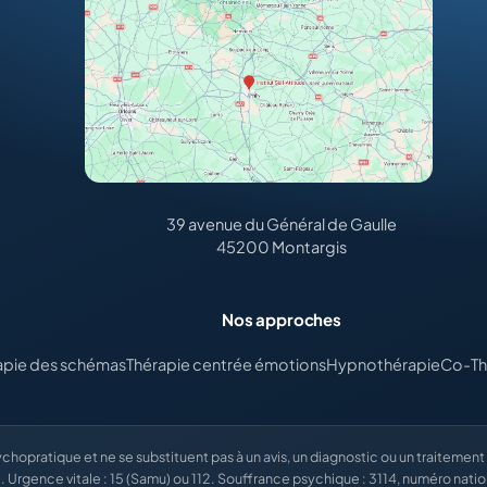
39 avenue du Général de Gaulle
45200 Montargis
Nos approches
apie des schémas
Thérapie centrée émotions
Hypnothérapie
Co-Th
opratique et ne se substituent pas à un avis, un diagnostic ou un traitemen
. Urgence vitale : 15 (Samu) ou 112. Souffrance psychique : 3114, numéro natio