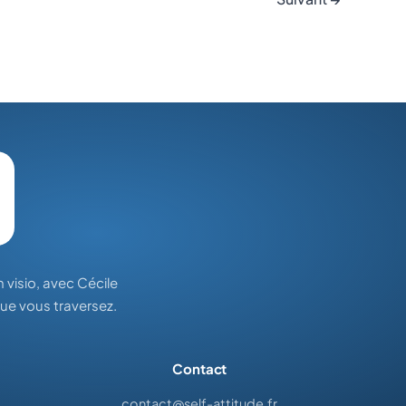
isio, avec Cécile
ue vous traversez.
Contact
contact@self-attitude.fr