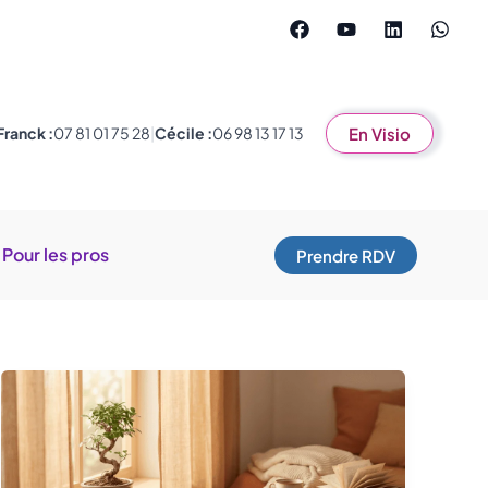
Franck :
07 81 01 75 28
|
Cécile :
06 98 13 17 13
En Visio
Pour les pros
Prendre RDV