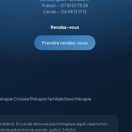
Franck — 07 81 01 75 28
Cécile — 06 98 13 17 13
Rendez-vous
Prendre rendez-vous
érapie Croisée
Thérapie familiale
Sexothérapie
t médical. En cas de détresse psychologique aiguë, rapprochez-
nal de prévention du suicide, gratuit, 24h/24.