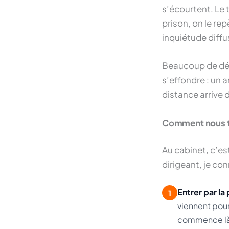
s’écourtent. Le t
prison, on le re
inquiétude diff
Beaucoup de dép
s’effondre : un a
distance arrive 
Comment nous t
Au cabinet, c’es
dirigeant, je con
Entrer par la
1
viennent pour 
commence là, 