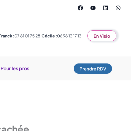
Franck :
07 81 01 75 28
|
Cécile :
06 98 13 17 13
En Visio
Pour les pros
Prendre RDV
 cachée