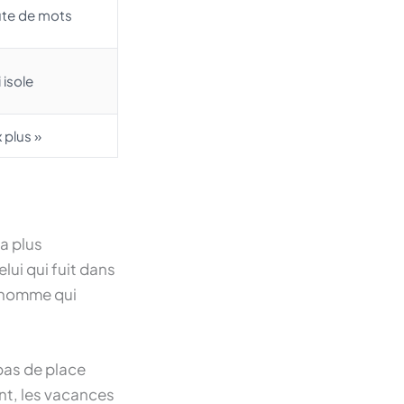
ute de mots
 isole
 plus »
la plus
elui qui fuit dans
n homme qui
 pas de place
ent, les vacances