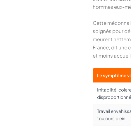
hommes eux-même
Cette méconnais
soignés pour dép
meurent netteme
France, dit une c
et moins accueill
Le symptôme vi
Irritabilité, colèr
disproportionn
Travail envahis
toujours plein