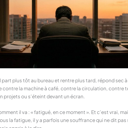
 Il part plus tôt au bureau et rentre plus tard, répond sec
 contre la machine à café, contre la circulation, contre 
en projets ou s’éteint devant un écran.
ment il va : « fatigué, en ce moment ». Et c’est vrai, ma
Sous la fatigue, il y a parfois une souffrance qui ne dit p