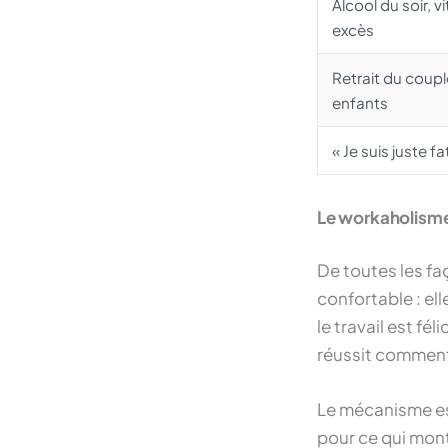
Alcool du soir, vi
excès
Retrait du coupl
enfants
« Je suis juste fa
Le workaholisme 
De toutes les faç
confortable : ell
le travail est f
réussit comment 
Le mécanisme est
pour ce qui mont