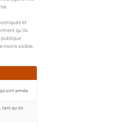
sme.
nostiqués et
ntrent qu’ils
 publique
e moins visible,
 qui sort armée
 tant qu’on