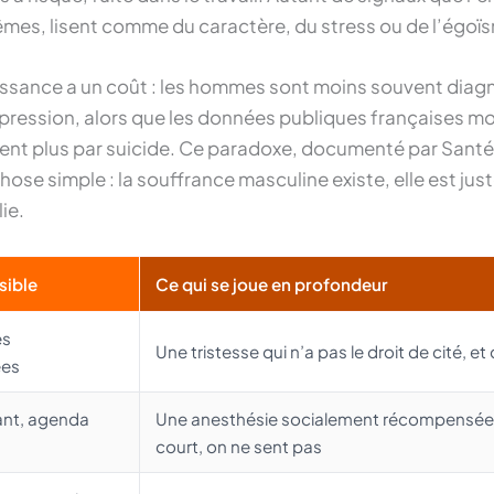
s, lisent comme du caractère, du stress ou de l’égoï
sance a un coût : les hommes sont moins souvent diag
ression, alors que les données publiques françaises mo
nt plus par suicide. Ce paradoxe, documenté par Santé
hose simple : la souffrance masculine existe, elle est just
ie.
sible
Ce qui se joue en profondeur
es
Une tristesse qui n’a pas le droit de cité, et
ées
sant, agenda
Une anesthésie socialement récompensée,
court, on ne sent pas