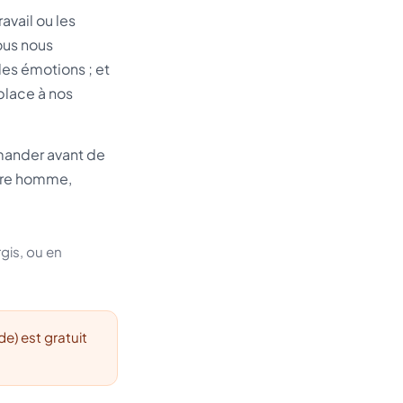
vail ou les
nous nous
les émotions ; et
place à nos
mander avant de
utre homme,
gis, ou en
de) est gratuit