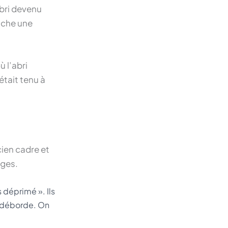
abri devenu
enche une
 l’abri
était tenu à
cien cadre et
èges.
 déprimé ». Ils
ui déborde. On