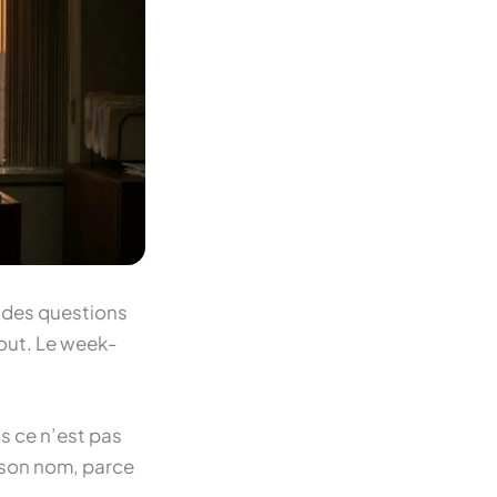
 à des questions
tout. Le week-
is ce n’est pas
as son nom, parce