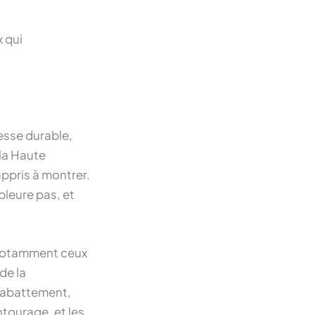
x qui
tesse durable,
 la Haute
appris à montrer.
leure pas, et
, notamment ceux
de la
qu’abattement,
ntourage, et les