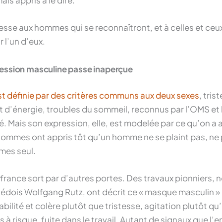
ais appris à le dire.
resse aux hommes qui se reconnaîtront, et à celles et ceu
 l’un d’eux.
ression masculine passe inaperçue
st définie par des critères communs aux deux sexes
, tris
et d’énergie, troubles du sommeil, reconnus par l’OMS et
é. Mais son expression, elle, est modelée par ce qu’on a 
ommes ont appris tôt qu’un homme ne se plaint pas, ne p
mes seul.
uffrance sort par d’autres portes. Des travaux pionniers
édois Wolfgang Rutz, ont décrit ce « masque masculin » 
tabilité et colère plutôt que tristesse, agitation plutôt 
 à risque, fuite dans le travail. Autant de signaux que l’e