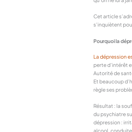
qu’on ne lui a jam
Cet article s’ad
s’inquiètent pour
Pourquoi la dép
La dépression e
perte d’intérêt 
Autorité de sant
Et beaucoup d’h
règle ses problè
Résultat : la so
du psychiatre su
dépression : irri
alcool, conduites