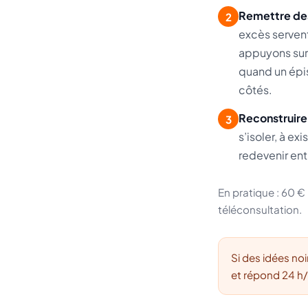
Remettre des
2
excès servent
appuyons sur 
quand un épis
côtés.
Reconstruire
3
s’isoler, à e
redevenir ent
En pratique : 60 €
téléconsultation.
Si des idées noi
et répond 24 h/