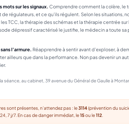
 mots sur les signaux.
Comprendre comment la colère, le tra
 de régulateurs, et ce qu’ils régulent. Selon les situations, 
les TCC, la thérapie des schémas et la thérapie centrée sur 
ode dépressif caractérisé le justifie, le médecin a toute sa 
 sans l’armure.
Réapprendre à sentir avant d’exploser, à de
xister ailleurs que dans la performance. Non pas devenir un a
ier.
 la séance, au cabinet, 39 avenue du Général de Gaulle à Montar
res sont présentes, n’attendez pas : le
3114
(prévention du suici
24, 7 j/7. En cas de danger immédiat, le
15
ou le
112
.