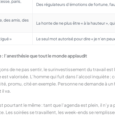
tesse, paris,
Des régulateurs d’émotions de fortune, fa
e, des amis, des
La honte de ne plus être « à la hauteur », qui
tigué »
Le seul mot autorisé pour dire « je n’en peux
: l’anesthésie que tout le monde applaudit
ons de ne pas sentir, le surinvestissement du travail est 
e est valorisée. L’homme qui fuit dans l’alcool inquiète ; c
élicité, promu, cité en exemple. Personne ne demande à u
il va.
 pourtant le même : tant que l’agenda est plein, il n’y a
e. Les soirées se travaillent, les week-ends se rempliss