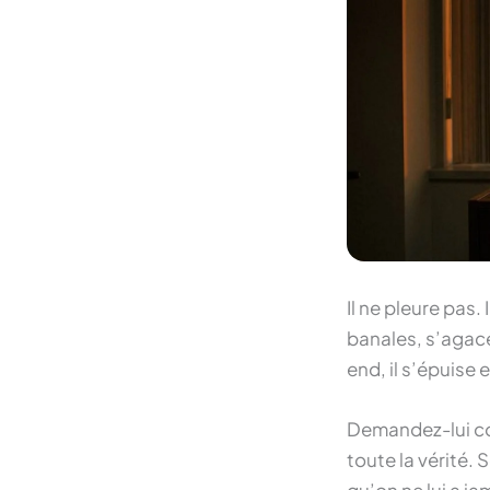
Il ne pleure pas.
banales, s’agace
end, il s’épuise 
Demandez-lui com
toute la vérité. 