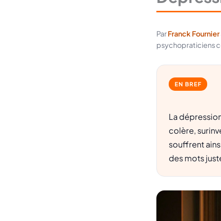
Par
Franck Fournier
psychopraticiens cert
EN BREF
La dépression 
colère, surin
souffrent ains
des mots just