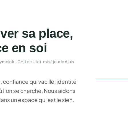
ver sa place,
ce en soi
biofi – CHU de Lille) · mis à jour le 6 juin
confiance qui vacille, identité
où l’on se cherche. Nous aidons
ans un espace qui est le sien.