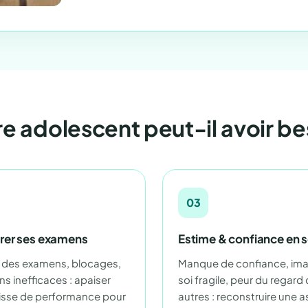
re adolescent peut-il avoir be
03
rer ses examens
Estime & confiance en s
 des examens, blocages,
Manque de confiance, im
ns inefficaces : apaiser
soi fragile, peur du regard
isse de performance pour
autres : reconstruire une a