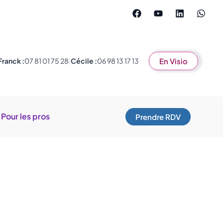
Franck :
07 81 01 75 28
|
Cécile :
06 98 13 17 13
En Visio
Pour les pros
Prendre RDV