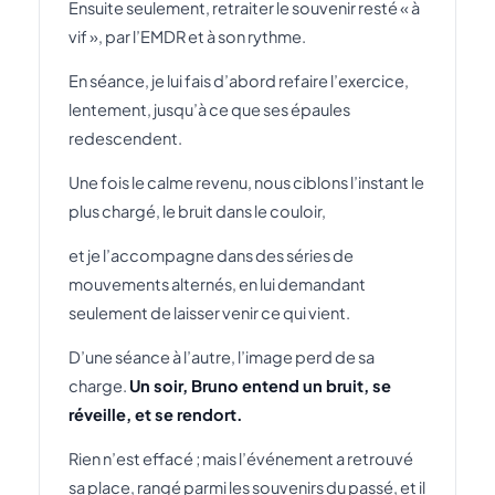
Ensuite seulement, retraiter le souvenir resté « à
vif », par l’EMDR et à son rythme.
En séance, je lui fais d’abord refaire l’exercice,
lentement, jusqu’à ce que ses épaules
redescendent.
Une fois le calme revenu, nous ciblons l’instant le
plus chargé, le bruit dans le couloir,
et je l’accompagne dans des séries de
mouvements alternés, en lui demandant
seulement de laisser venir ce qui vient.
D’une séance à l’autre, l’image perd de sa
charge.
Un soir, Bruno entend un bruit, se
réveille, et se rendort.
Rien n’est effacé ; mais l’événement a retrouvé
sa place, rangé parmi les souvenirs du passé, et il