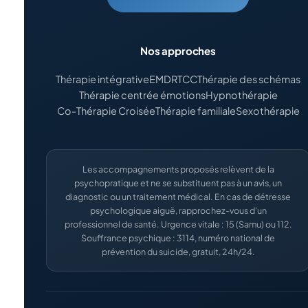
Nos approches
Thérapie intégrative
EMDR
TCC
Thérapie des schémas
Thérapie centrée émotions
Hypnothérapie
Co-Thérapie Croisée
Thérapie familiale
Sexothérapie
Les accompagnements proposés relèvent de la
psychopratique et ne se substituent pas à un avis, un
diagnostic ou un traitement médical. En cas de détresse
psychologique aiguë, rapprochez-vous d'un
professionnel de santé. Urgence vitale : 15 (Samu) ou 112.
Souffrance psychique : 3114, numéro national de
prévention du suicide, gratuit, 24h/24.