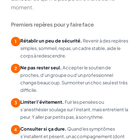
moment.
Premiers repères pour y faire face
Rétablir un peu de sécurité.
Revenir à des repères
1
simples, sommeil, repas, un cadre stable, aide le
corps à redescendre.
Ne pas rester seul.
Accepter le soutien de
2
proches, d’un groupe ou d’un professionnel
change beaucoup. Surmonter un choc seul est très
difficile.
Limiter l’évitement.
Fuir les pensées ou
3
s’anesthésier soulage sur l’instant, mais entretient la
peur. Y aller par petits pas, à son rythme.
Consulter si ça dure.
Quand les symptômes
4
s’installent et pèsent, un accompagnement (dont