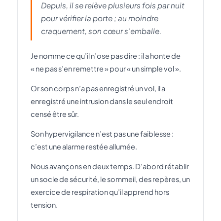
Depuis, il se relève plusieurs fois par nuit
pour vérifier la porte ; au moindre
craquement, son cœur s’emballe.
Je nomme ce qu’il n’ose pas dire : il a honte de
« ne pas s’en remettre » pour « un simple vol ».
Or son corps n’a pas enregistré un vol, il a
enregistré une intrusion dans le seul endroit
censé être sûr.
Son hypervigilance n’est pas une faiblesse :
c’est une alarme restée allumée.
Nous avançons en deux temps. D’abord rétablir
un socle de sécurité, le sommeil, des repères, un
exercice de respiration qu’il apprend hors
tension.