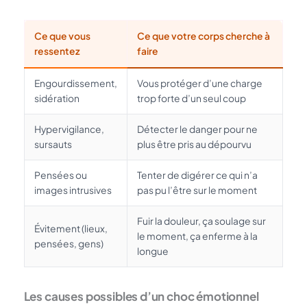
Ce que vous
Ce que votre corps cherche à
ressentez
faire
Engourdissement,
Vous protéger d’une charge
sidération
trop forte d’un seul coup
Hypervigilance,
Détecter le danger pour ne
sursauts
plus être pris au dépourvu
Pensées ou
Tenter de digérer ce qui n’a
images intrusives
pas pu l’être sur le moment
Fuir la douleur, ça soulage sur
Évitement (lieux,
le moment, ça enferme à la
pensées, gens)
longue
Les causes possibles d’un choc émotionnel