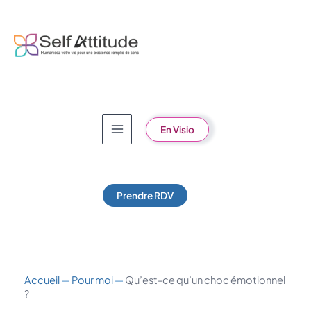
Aller
au
contenu
En Visio
Prendre RDV
Accueil
—
Pour moi
—
Qu’est-ce qu’un choc émotionnel
?