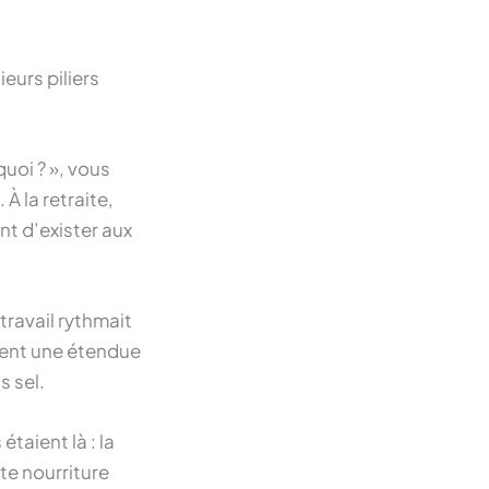
ieurs piliers
uoi ? », vous
 À la retraite,
ent d’exister aux
ravail rythmait
ient une étendue
s sel.
taient là : la
te nourriture