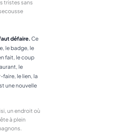
s tristes sans
a secousse
faut défaire.
Ce
, le badge, le
n fait, le coup
aurant, le
aire, le lien, la
est une nouvelle
si, un endroit où
ête à plein
mpagnons.