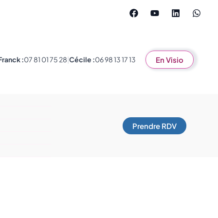
En Visio
Franck :
07 81 01 75 28
|
Cécile :
06 98 13 17 13
Prendre RDV