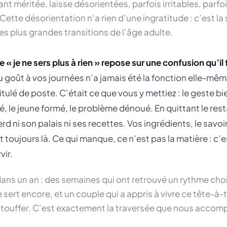
t méritée, laisse désorientées, parfois irritables, parfoi
Cette désorientation n’a rien d’une ingratitude : c’est l
s plus grandes transitions de l’âge adulte.
 « je ne sers plus à rien » repose sur une confusion qu’il 
u goût à vos journées n’a jamais été la fonction elle-même
titulé de poste. C’était ce que vous y mettiez : le geste bie
, le jeune formé, le problème dénoué. En quittant le rest
rd ni son palais ni ses recettes. Vos ingrédients, le savoir-f
t toujours là. Ce qui manque, ce n’est pas la matière : c’
vir.
ns un an : des semaines qui ont retrouvé un rythme choi
sert encore, et un couple qui a appris à vivre ce tête-à-t
étouffer. C’est exactement la traversée que nous acco