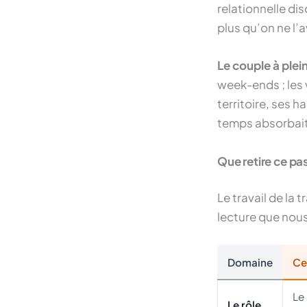
relationnelle dis
plus qu’on ne l’a
Le couple à plei
week-ends ; les 
territoire, ses h
temps absorbait.
Que retire ce pa
Le travail de la
lecture que nou
Domaine
Ce 
Le 
Le rôle