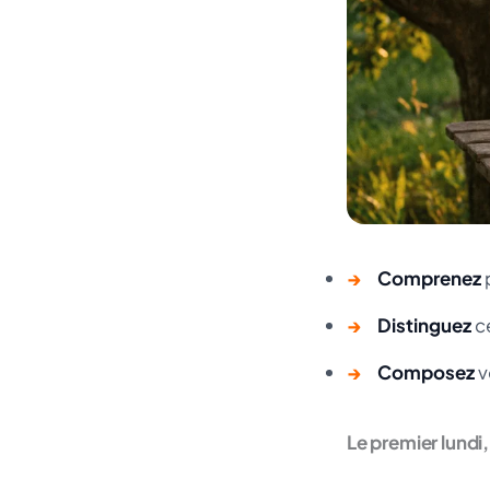
→
Comprenez
→
Distinguez
ce
→
Composez
v
Le premier lundi