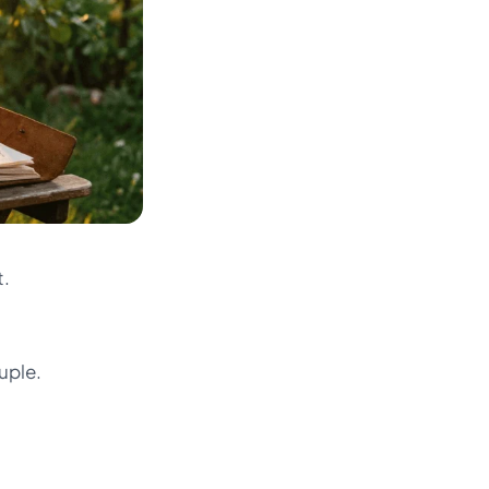
t.
uple.