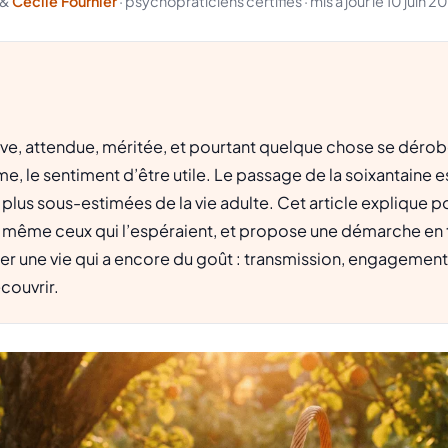
&
Cécile Fournier
· psychopraticiens certifiés · mis à jour le 10 juin 2
rive, attendue, méritée, et pourtant quelque chose se dérobe
hme, le sentiment d’être utile. Le passage de la soixantaine e
s plus sous-estimées de la vie adulte. Cet article explique 
même ceux qui l’espéraient, et propose une démarche en 
 une vie qui a encore du goût : transmission, engagements
couvrir.