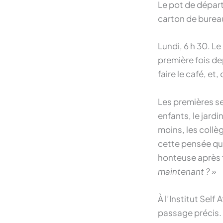
Le pot de départ
carton de bureau
Lundi, 6 h 30. Le
première fois d
faire le café, et,
Les premières se
enfants, le jard
moins, les collèg
cette pensée qu
honteuse après 
maintenant ? »
À l’Institut Sel
passage précis. D