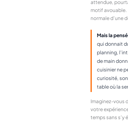
attendue, pourtan
motif avouable. 
normale d’une de
Mais la pensée
qui donnait d
planning, l’in
de main donné
cuisinier ne pe
curiosité, son
table où la ser
Imaginez-vous da
votre expérience 
temps sans s’y 