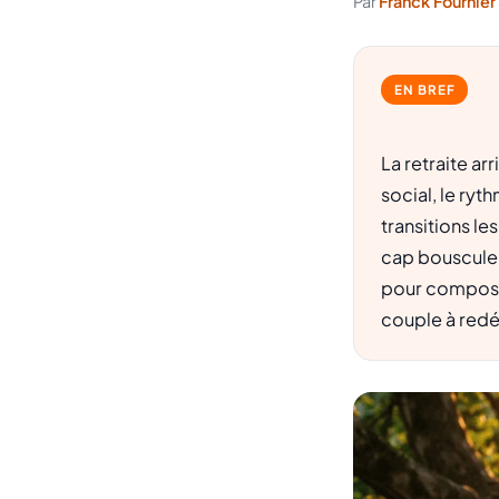
Par
Franck Fournier
EN BREF
La retraite ar
social, le ryt
transitions le
cap bouscule 
pour composer
couple à redé