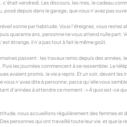
, c’était vendredi. Les discours, les rires, le cadeau com
, posé depuis dans le garage, que vous n’avez pas ouve
 réveil sonne par habitude. Vous l’éteignez, vous restez a
epuis quarante ans, personne ne vous attend nulle part.
 c’est étrange, il n’a pas tout à fait le même goût.
maines passent : les travaux remis depuis des années, le
in. Puis les journées commencent à se ressembler. Le té
ues avaient promis, la vie a repris. Et un soir, devant les 
e vous n’avez dite à personne, parce qu’elle vous sembl
tant d’années à attendre ce moment :
« À quoi est-ce que
f Attitude, nous accueillons régulièrement des femmes et
es personnes qui ont travaillé toute leur vie, et que la r