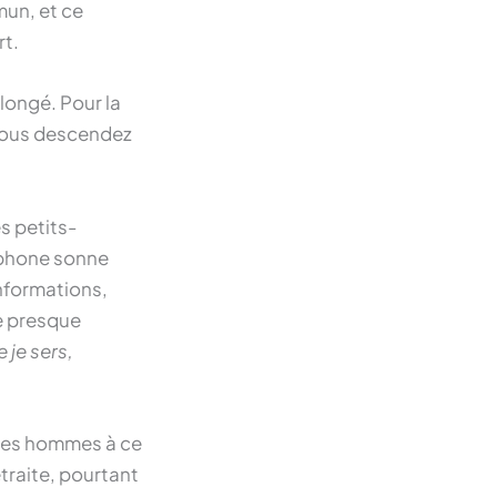
mun, et ce
rt.
llongé. Pour la
 Vous descendez
s petits-
léphone sonne
informations,
e presque
 je sers,
 des hommes à ce
etraite, pourtant