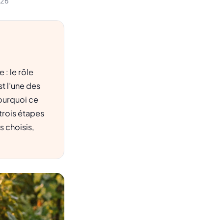
026
 : le rôle
st l’une des
pourquoi ce
trois étapes
 choisis,