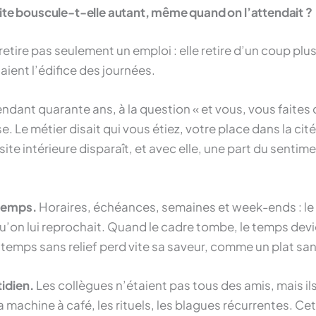
aite bouscule-t-elle autant, même quand on l’attendait ?
retire pas seulement un emploi : elle retire d’un coup plus
naient l’édifice des journées.
ndant quarante ans, à la question « et vous, vous faites q
. Le métier disait qui vous étiez, votre place dans la cité.
site intérieure disparaît, et avec elle, une part du sentim
 temps.
Horaires, échéances, semaines et week-ends : le t
u’on lui reprochait. Quand le cadre tombe, le temps dev
n temps sans relief perd vite sa saveur, comme un plat san
tidien.
Les collègues n’étaient pas tous des amis, mais ils é
a machine à café, les rituels, les blagues récurrentes. Cet