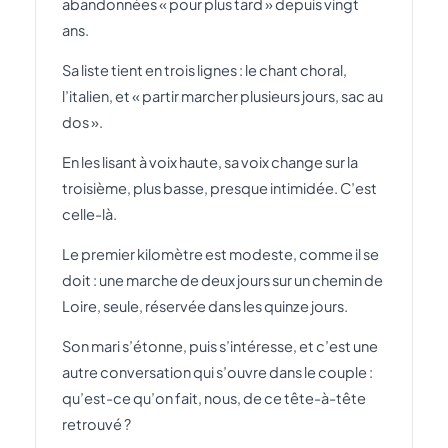
abandonnées « pour plus tard » depuis vingt
ans.
Sa liste tient en trois lignes : le chant choral,
l’italien, et « partir marcher plusieurs jours, sac au
dos ».
En les lisant à voix haute, sa voix change sur la
troisième, plus basse, presque intimidée. C’est
celle-là.
Le premier kilomètre est modeste, comme il se
doit : une marche de deux jours sur un chemin de
Loire, seule, réservée dans les quinze jours.
Son mari s’étonne, puis s’intéresse, et c’est une
autre conversation qui s’ouvre dans le couple :
qu’est-ce qu’on fait, nous, de ce tête-à-tête
retrouvé ?