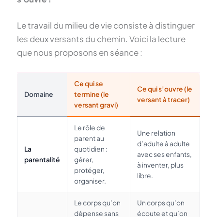
Le travail du milieu de vie consiste à distinguer
les deux versants du chemin. Voici la lecture
que nous proposons en séance :
Ce qui se
Ce qui s’ouvre (le
Domaine
termine (le
versant à tracer)
versant gravi)
Le rôle de
Une relation
parent au
d’adulte à adulte
La
quotidien :
avec ses enfants,
parentalité
gérer,
à inventer, plus
protéger,
libre.
organiser.
Le corps qu’on
Un corps qu’on
dépense sans
écoute et qu’on