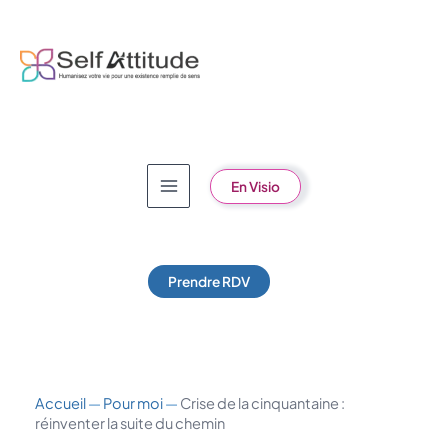
Aller
au
contenu
En Visio
Prendre RDV
Accueil
—
Pour moi
—
Crise de la cinquantaine :
réinventer la suite du chemin