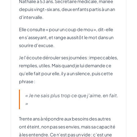
Nathalie a 53 ans. Secrétaire médicale, mariée
depuis vingt-six ans, deux enfants partis à un an
d’intervalle.
Elle consulte « pour un coup de mou », dit-elle
en s’asseyant, et range aussitôt le mot dans un
sourire d’excuse.
Je l’écoute dérouler ses journées : impeccables,
remplies, utiles. Mais quand je lui demande ce
qu’elle fait pour elle, il y a un silence, puis cette
phrase :
« Je ne sais plus trop ce que j’aime, en fait.
»
Trente ans à répondre aux besoins des autres
ont éteint, non pas ses envies, mais sa capacité
à les entendre. Ce n’est pas un vide : c’est une