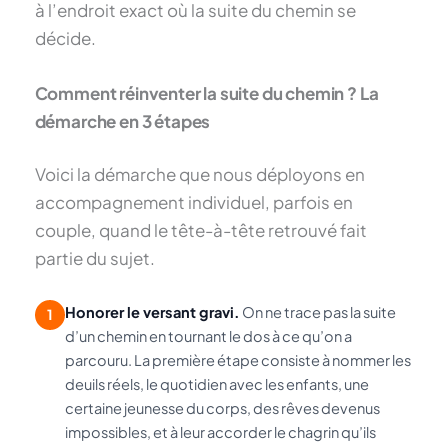
à l’endroit exact où la suite du chemin se
décide.
Comment réinventer la suite du chemin ? La
démarche en 3 étapes
Voici la démarche que nous déployons en
accompagnement individuel, parfois en
couple, quand le tête-à-tête retrouvé fait
partie du sujet.
Honorer le versant gravi.
On ne trace pas la suite
1
d’un chemin en tournant le dos à ce qu’on a
parcouru. La première étape consiste à nommer les
deuils réels, le quotidien avec les enfants, une
certaine jeunesse du corps, des rêves devenus
impossibles, et à leur accorder le chagrin qu’ils