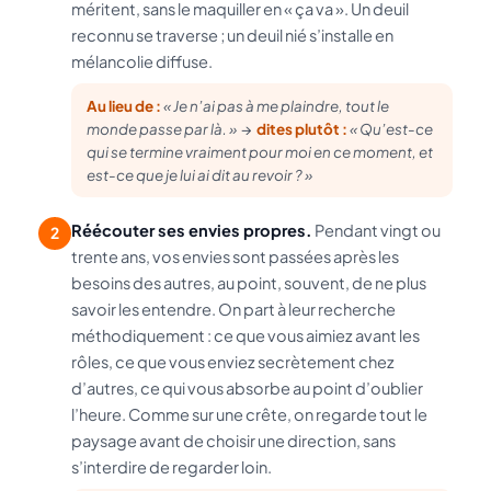
méritent, sans le maquiller en « ça va ». Un deuil
reconnu se traverse ; un deuil nié s’installe en
mélancolie diffuse.
Au lieu de :
« Je n’ai pas à me plaindre, tout le
monde passe par là. »
→
dites plutôt :
« Qu’est-ce
qui se termine vraiment pour moi en ce moment, et
est-ce que je lui ai dit au revoir ? »
Réécouter ses envies propres.
Pendant vingt ou
2
trente ans, vos envies sont passées après les
besoins des autres, au point, souvent, de ne plus
savoir les entendre. On part à leur recherche
méthodiquement : ce que vous aimiez avant les
rôles, ce que vous enviez secrètement chez
d’autres, ce qui vous absorbe au point d’oublier
l’heure. Comme sur une crête, on regarde tout le
paysage avant de choisir une direction, sans
s’interdire de regarder loin.