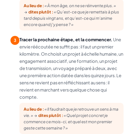
Au lieu de :
« À mon âge, on ne se réinvente plus. »
→
dites plutôt :
« Qu’est-ce que je remettais à plus
tard depuis vingt ans, et qu’est-ce qui m’anime
encore quand j’y pense ? »
Tracer la prochaine étape, et la commencer.
Une
3
envie réécoutée ne suffit pas : il faut un premier
kilomètre. On choisit un projet à échelle humaine, un
engagement associatif, une formation, un projet
de transmission, un voyage préparé à deux, avec
une première action datée dans les quinze jours. Le
sens ne revient pas en réfléchissant au sens : il
revient en marchant vers quelque chose qui
compte.
Au lieu de :
« Il faudrait que je retrouve un sens à ma
vie. »
→
dites plutôt :
« Quel projet concret je
commence ce mois-ci, et quel est mon premier
geste cette semaine ? »