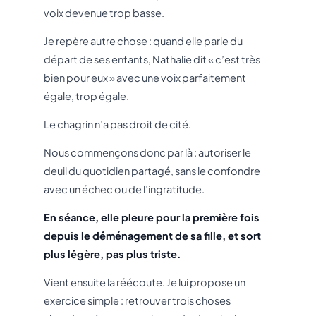
voix devenue trop basse.
Je repère autre chose : quand elle parle du
départ de ses enfants, Nathalie dit « c’est très
bien pour eux » avec une voix parfaitement
égale, trop égale.
Le chagrin n’a pas droit de cité.
Nous commençons donc par là : autoriser le
deuil du quotidien partagé, sans le confondre
avec un échec ou de l’ingratitude.
En séance, elle pleure pour la première fois
depuis le déménagement de sa fille, et sort
plus légère, pas plus triste.
Vient ensuite la réécoute. Je lui propose un
exercice simple : retrouver trois choses