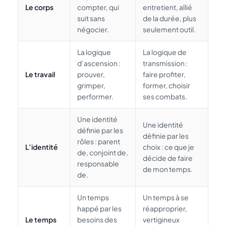
Le corps
compter, qui
entretient, allié
suit sans
de la durée, plus
négocier.
seulement outil.
La logique
La logique de
d’ascension :
transmission :
Le travail
prouver,
faire profiter,
grimper,
former, choisir
performer.
ses combats.
Une identité
Une identité
définie par les
définie par les
rôles : parent
L’identité
choix : ce que je
de, conjoint de,
décide de faire
responsable
de mon temps.
de.
Un temps
Un temps à se
happé par les
réapproprier,
Le temps
besoins des
vertigineux