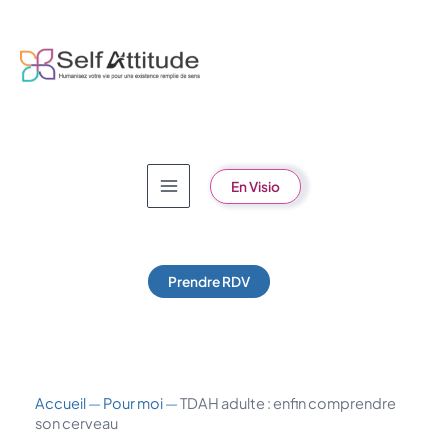
Aller
au
contenu
En Visio
Prendre RDV
Accueil
—
Pour moi
—
TDAH adulte : enfin comprendre
son cerveau