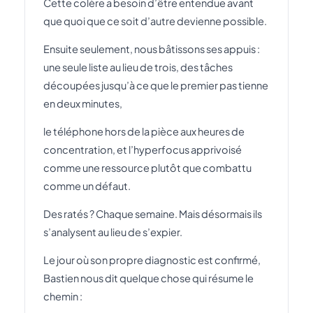
Cette colère a besoin d’être entendue avant
que quoi que ce soit d’autre devienne possible.
Ensuite seulement, nous bâtissons ses appuis :
une seule liste au lieu de trois, des tâches
découpées jusqu’à ce que le premier pas tienne
en deux minutes,
le téléphone hors de la pièce aux heures de
concentration, et l’hyperfocus apprivoisé
comme une ressource plutôt que combattu
comme un défaut.
Des ratés ? Chaque semaine. Mais désormais ils
s’analysent au lieu de s’expier.
Le jour où son propre diagnostic est confirmé,
Bastien nous dit quelque chose qui résume le
chemin :