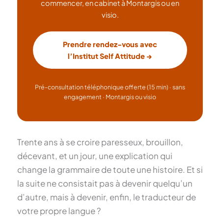
commencer, en cabinet à Montargis ou en
visio.
Prendre rendez-vous avec
l’Institut Self Attitude →
Pré-consultation téléphonique offerte (15 min) · sans
engagement · Montargis ou visio
Trente ans à se croire paresseux, brouillon,
décevant, et un jour, une explication qui
change la grammaire de toute une histoire. Et si
la suite ne consistait pas à devenir quelqu’un
d’autre, mais à devenir, enfin, le traducteur de
votre propre langue ?