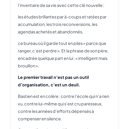
l’inventaire de sa vie avec cette clé nouvelle :
les études brillantes par à-coups et ratées par
accumulation, les trois reconversions, les
agendas achetés et abandonnés,
ce bureau où il garde tout en piles « parce que
ranger, c’est perdre ». Et la phrase de son père,
encadrée quelque part en lui : « intelligent mais
brouillon ».
Le premier travail n’est pas un outil
d’organisation, c’est un deuil.
Bastien est en colère : contre l’école qui n’a rien
vu, contre lui-même qui s’est cru paresseux,
contre les années d’efforts dépensés à
compenser en silence.