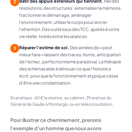
Bâtir des appuis extérieurs qui tiennent.
Pas des
2
résolutions, des structures : externaliser la mémoire,
fractionner le démarrage, aménager
l’environnement, utiliser le corps pour ancrer
l’attention. Des outils issus des TCC, ajustés à votre
vie réelle, testés entre les séances.
Réparer l’estime de soi.
Des années de « peut
3
mieux faire » laissent des traces, honte, anticipation
de l’échec, perfectionnisme paradoxal. La thérapie
des schémas aide à dénouer ce que l’histoire a
écrit, pour que le fonctionnement atypique cesse
d’être une condamnation.
En pratique : 60 € la séance, au cabinet, 39 avenue du
Général de Gaulle à Montargis, ou en téléconsultation.
Pour illustrer ce cheminement, prenons
l’exemple d’un homme que nous avons