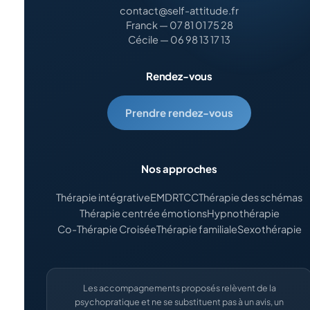
contact@self-attitude.fr
Franck — 07 81 01 75 28
Cécile — 06 98 13 17 13
Rendez-vous
Prendre rendez-vous
Nos approches
Thérapie intégrative
EMDR
TCC
Thérapie des schémas
Thérapie centrée émotions
Hypnothérapie
Co-Thérapie Croisée
Thérapie familiale
Sexothérapie
Les accompagnements proposés relèvent de la
psychopratique et ne se substituent pas à un avis, un