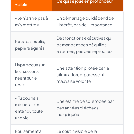
Ce qui se joue en profondeur
visible
« Je n’arrive pas à
Un démarrage qui dépend de
m’y mettre »
l’intérêt, pas de l’importance
Des fonctions exécutives qui
Retards, oublis,
demandent des béquilles
papiers égarés
externes, pas des reproches
Hyperfocus sur
Une attention pilotée par la
les passions,
stimulation, ni paresse ni
néant sur le
mauvaise volonté
reste
« Tu pourrais
Une estime de soi érodée par
mieux faire »
des années d’échecs
entendu toute
inexpliqués
une vie
Épuisement à
Le coût invisible de la