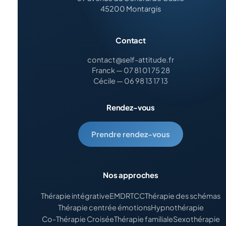
45200 Montargis
Contact
contact@self-attitude.fr
Franck — 07 81 01 75 28
Cécile — 06 98 13 17 13
Rendez-vous
Prendre rendez-vous
Nos approches
Thérapie intégrative
EMDR
TCC
Thérapie des schémas
Thérapie centrée émotions
Hypnothérapie
Co-Thérapie Croisée
Thérapie familiale
Sexothérapie