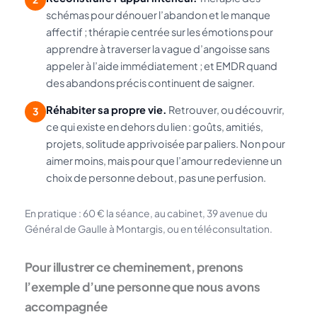
schémas pour dénouer l’abandon et le manque
affectif ; thérapie centrée sur les émotions pour
apprendre à traverser la vague d’angoisse sans
appeler à l’aide immédiatement ; et EMDR quand
des abandons précis continuent de saigner.
Réhabiter sa propre vie.
Retrouver, ou découvrir,
3
ce qui existe en dehors du lien : goûts, amitiés,
projets, solitude apprivoisée par paliers. Non pour
aimer moins, mais pour que l’amour redevienne un
choix de personne debout, pas une perfusion.
En pratique : 60 € la séance, au cabinet, 39 avenue du
Général de Gaulle à Montargis, ou en téléconsultation.
Pour illustrer ce cheminement, prenons
l’exemple d’une personne que nous avons
accompagnée