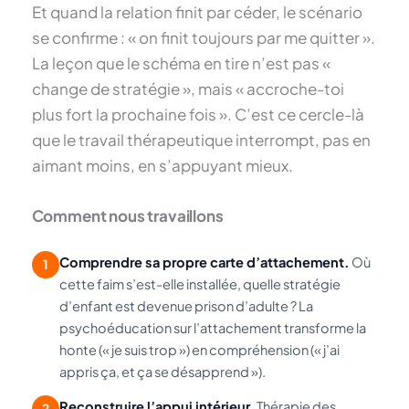
Et quand la relation finit par céder, le scénario
se confirme : « on finit toujours par me quitter ».
La leçon que le schéma en tire n’est pas «
change de stratégie », mais « accroche-toi
plus fort la prochaine fois ». C’est ce cercle-là
que le travail thérapeutique interrompt, pas en
aimant moins, en s’appuyant mieux.
Comment nous travaillons
Comprendre sa propre carte d’attachement.
Où
1
cette faim s’est-elle installée, quelle stratégie
d’enfant est devenue prison d’adulte ? La
psychoéducation sur l’attachement transforme la
honte (« je suis trop ») en compréhension (« j’ai
appris ça, et ça se désapprend »).
Reconstruire l’appui intérieur.
Thérapie des
2