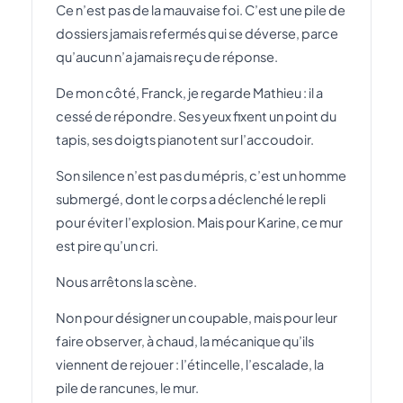
Ce n’est pas de la mauvaise foi. C’est une pile de
dossiers jamais refermés qui se déverse, parce
qu’aucun n’a jamais reçu de réponse.
De mon côté, Franck, je regarde Mathieu : il a
cessé de répondre. Ses yeux fixent un point du
tapis, ses doigts pianotent sur l’accoudoir.
Son silence n’est pas du mépris, c’est un homme
submergé, dont le corps a déclenché le repli
pour éviter l’explosion. Mais pour Karine, ce mur
est pire qu’un cri.
Nous arrêtons la scène.
Non pour désigner un coupable, mais pour leur
faire observer, à chaud, la mécanique qu’ils
viennent de rejouer : l’étincelle, l’escalade, la
pile de rancunes, le mur.