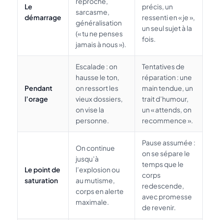
reproche,
Le
précis, un
sarcasme,
démarrage
ressenti en « je »,
généralisation
un seul sujet à la
(« tu ne penses
fois.
jamais à nous »).
Escalade : on
Tentatives de
hausse le ton,
réparation : une
Pendant
on ressort les
main tendue, un
l’orage
vieux dossiers,
trait d’humour,
on vise la
un « attends, on
personne.
recommence ».
Pause assumée :
On continue
on se sépare le
jusqu’à
temps que le
Le point de
l’explosion ou
corps
saturation
au mutisme,
redescende,
corps en alerte
avec promesse
maximale.
de revenir.