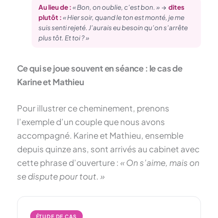
Au lieu de :
« Bon, on oublie, c’est bon. »
→
dites
plutôt :
« Hier soir, quand le ton est monté, je me
suis senti rejeté. J’aurais eu besoin qu’on s’arrête
plus tôt. Et toi ? »
Ce qui se joue souvent en séance : le cas de
Karine et Mathieu
Pour illustrer ce cheminement, prenons
l’exemple d’un couple que nous avons
accompagné. Karine et Mathieu, ensemble
depuis quinze ans, sont arrivés au cabinet avec
cette phrase d’ouverture :
« On s’aime, mais on
se dispute pour tout. »
ÉTUDE DE CAS