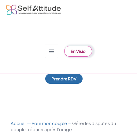
Aller
au
contenu
En Visio
Prendre RDV
Accueil
—
Pour mon couple
—
Gérer les disputes du
couple : réparer après l’orage