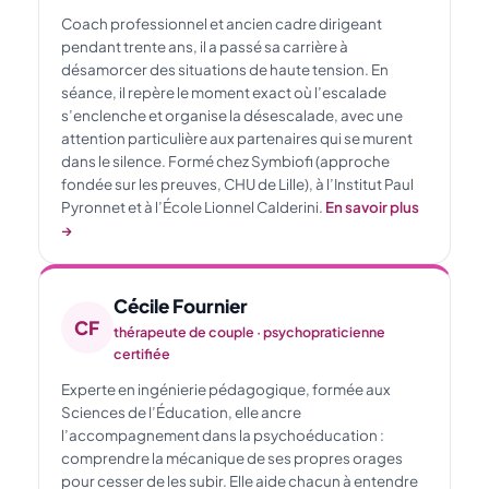
Coach professionnel et ancien cadre dirigeant
pendant trente ans, il a passé sa carrière à
désamorcer des situations de haute tension. En
séance, il repère le moment exact où l’escalade
s’enclenche et organise la désescalade, avec une
attention particulière aux partenaires qui se murent
dans le silence. Formé chez Symbiofi (approche
fondée sur les preuves, CHU de Lille), à l’Institut Paul
Pyronnet et à l’École Lionnel Calderini.
En savoir plus
→
Cécile Fournier
CF
thérapeute de couple · psychopraticienne
certifiée
Experte en ingénierie pédagogique, formée aux
Sciences de l’Éducation, elle ancre
l’accompagnement dans la psychoéducation :
comprendre la mécanique de ses propres orages
pour cesser de les subir. Elle aide chacun à entendre