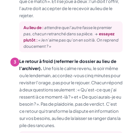
que ce match ». Et il se joue à deux : l’un doit l’offrir,
l’autre doit accepter de le recevoir au lieu de le
rejeter.
Au lieu de :
attendre que l’autre fasse le premier
pas, chacun retranché dans sa pièce.
→
essayez
plutôt :
« Je n’aime pas qu’on en soit là. On reprend
doucement ? »
Le retour à froid (refermer le dossier au lieu de
3
l’archiver).
Une fois le calme revenu, le soir même
ou le lendemain, accordez-vous cinq minutes pour
revisiter l’orage, pas pour le rejouer. Chacun répond
à deux questions seulement : « Qu’est-ce que j’ai
ressenti à ce moment-là ? » et « De quoi aurais-je eu
besoin ? ». Pas de plaidoirie, pas de verdict. C’est
ce retour qui transforme la dispute en information
sur vos besoins, au lieu de la laisser se ranger dans la
pile des rancunes.