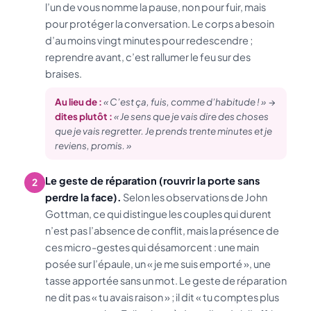
l’un de vous nomme la pause, non pour fuir, mais
pour protéger la conversation. Le corps a besoin
d’au moins vingt minutes pour redescendre ;
reprendre avant, c’est rallumer le feu sur des
braises.
Au lieu de :
« C’est ça, fuis, comme d’habitude ! »
→
dites plutôt :
« Je sens que je vais dire des choses
que je vais regretter. Je prends trente minutes et je
reviens, promis. »
Le geste de réparation (rouvrir la porte sans
2
perdre la face).
Selon les observations de John
Gottman, ce qui distingue les couples qui durent
n’est pas l’absence de conflit, mais la présence de
ces micro-gestes qui désamorcent : une main
posée sur l’épaule, un « je me suis emporté », une
tasse apportée sans un mot. Le geste de réparation
ne dit pas « tu avais raison » ; il dit « tu comptes plus