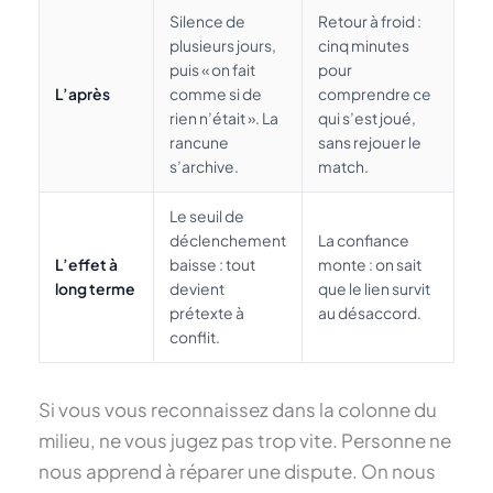
Silence de
Retour à froid :
plusieurs jours,
cinq minutes
puis « on fait
pour
L’après
comme si de
comprendre ce
rien n’était ». La
qui s’est joué,
rancune
sans rejouer le
s’archive.
match.
Le seuil de
déclenchement
La confiance
L’effet à
baisse : tout
monte : on sait
long terme
devient
que le lien survit
prétexte à
au désaccord.
conflit.
Si vous vous reconnaissez dans la colonne du
milieu, ne vous jugez pas trop vite. Personne ne
nous apprend à réparer une dispute. On nous