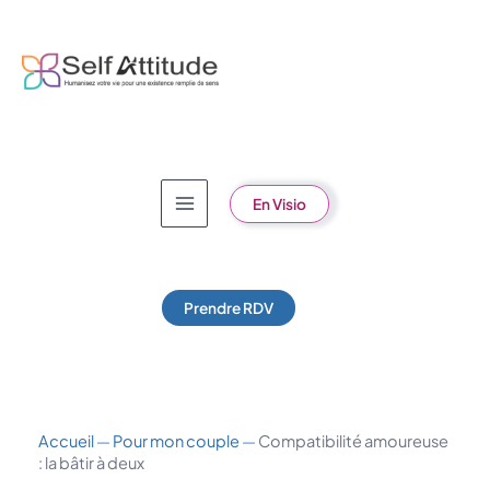
Aller
au
contenu
En Visio
Prendre RDV
Accueil
—
Pour mon couple
—
Compatibilité amoureuse
: la bâtir à deux