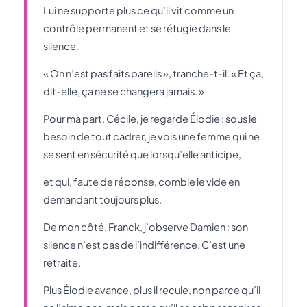
Lui ne supporte plus ce qu’il vit comme un
contrôle permanent et se réfugie dans le
silence.
« On n’est pas faits pareils », tranche-t-il. « Et ça,
dit-elle, ça ne se changera jamais. »
Pour ma part, Cécile, je regarde Élodie : sous le
besoin de tout cadrer, je vois une femme qui ne
se sent en sécurité que lorsqu’elle anticipe,
et qui, faute de réponse, comble le vide en
demandant toujours plus.
De mon côté, Franck, j’observe Damien : son
silence n’est pas de l’indifférence. C’est une
retraite.
Plus Élodie avance, plus il recule, non parce qu’il