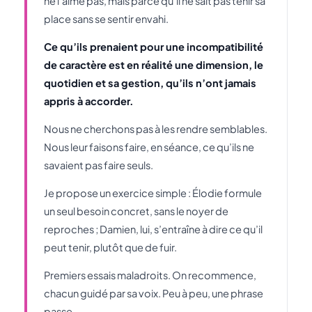
ne l’aime pas, mais parce qu’il ne sait pas tenir sa
place sans se sentir envahi.
Ce qu’ils prenaient pour une incompatibilité
de caractère est en réalité une dimension, le
quotidien et sa gestion, qu’ils n’ont jamais
appris à accorder.
Nous ne cherchons pas à les rendre semblables.
Nous leur faisons faire, en séance, ce qu’ils ne
savaient pas faire seuls.
Je propose un exercice simple : Élodie formule
un seul besoin concret, sans le noyer de
reproches ; Damien, lui, s’entraîne à dire ce qu’il
peut tenir, plutôt que de fuir.
Premiers essais maladroits. On recommence,
chacun guidé par sa voix. Peu à peu, une phrase
passe.