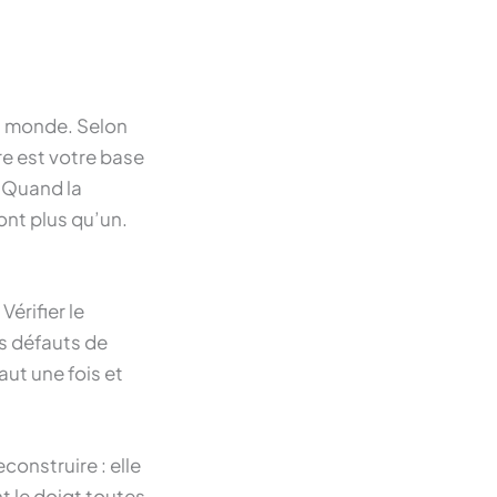
du monde. Selon
e est votre base
. Quand la
ont plus qu’un.
Vérifier le
es défauts de
aut une fois et
construire : elle
nt le doigt toutes