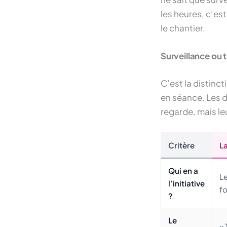
les heures, c’es
le chantier.
Surveillance ou 
C’est la distinct
en séance. Les d
regarde, mais l
Critère
La
Qui en a
Le
l’initiative
fo
?
Le
« 