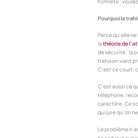
honnête : voulez
Pourquoi la trahi
Parce qu’elle ne
la
théorie de l’
de sécurité : la
trahison vient p
C’est ce court-ci
C’est aussi ce qu
téléphone, recou
caractère. Ce so
qui jure qu’on ne
Le problème n’est
ne sait que surve