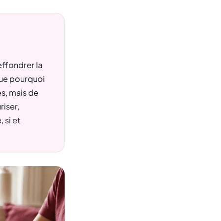
effondrer la
ique pourquoi
es, mais de
riser,
 si et