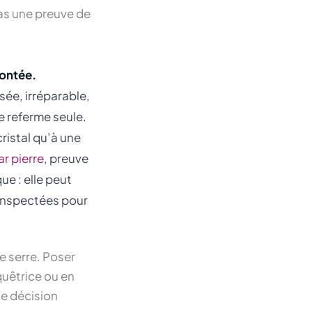
pas une preuve de
montée.
sée, irréparable,
e referme seule.
ristal qu’à une
ar pierre
, preuve
ue : elle peut
é inspectées pour
e serre. Poser
quêtrice ou en
ne décision