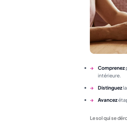
→
Comprenez
p
intérieure.
→
Distinguez
la
→
Avancez
étap
Le sol qui se dé