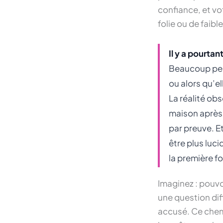
confiance, et vo
folie ou de faibl
Il y a pourta
Beaucoup pens
ou alors qu’e
La réalité obs
maison après u
par preuve. Et
être plus luc
la première fo
Imaginez : pouvo
une question dif
accusé. Ce chemi