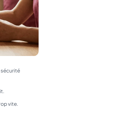
 sécurité
t.
op vite.