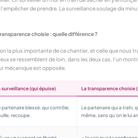
t l’empêcher de prendre. La surveillance soulage dix minute
transparence choisie : quelle différence ?
ion la plus importante de ce chantier, et celle que nous tra
eux se ressemblent de loin, dans les deux cas, l’un montre
eur mécanique est opposée.
 surveillance (qui épuise)
La transparence choisie (
 partenaire blessé, qui contrôle,
Le partenaire qui a trahi, q
uille, recoupe.
même, sans qu’on le lui a
Tu es un suspect en liberté
« Je sais que ta confiance