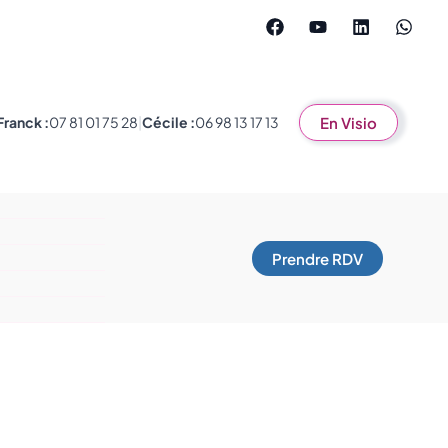
En Visio
Franck :
07 81 01 75 28
|
Cécile :
06 98 13 17 13
Prendre RDV