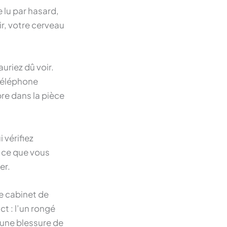
 lu par hasard,
r, votre cerveau
uriez dû voir.
téléphone
bre dans la pièce
 vérifiez
z ce que vous
er.
re cabinet de
t : l’un rongé
, une blessure de