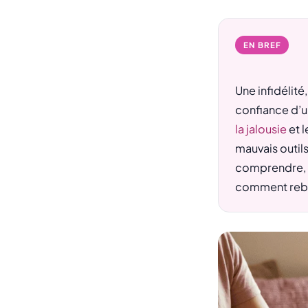
EN BREF
Une infidélité
confiance d’un
la jalousie
et l
mauvais outils
comprendre, r
comment rebâ