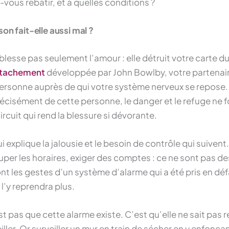
-vous rebâtir, et à quelles conditions ?
son fait-elle aussi mal ?
 blesse pas seulement l’amour : elle détruit votre carte 
attachement
développée par John Bowlby, votre partenair
 personne auprès de qui votre système nerveux se repose
récisément de cette personne, le danger et le refuge ne f
rcuit qui rend la blessure si dévorante.
i explique la jalousie et le besoin de contrôle qui suivent. 
per les horaires, exiger des comptes : ce ne sont pas d
nt les gestes d’un système d’alarme qui a été pris en déf
 l’y reprendra plus.
 pas que cette alarme existe. C’est qu’elle ne sait pas re
iller. Or surveiller un mur en train de sécher en y enfonça