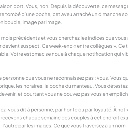
 maison dort. Vous, non. Depuis la découverte, ce message
ire tombé d’une poche, cet aveu arraché un dimanche soi
en boucle, image par image.
 mois précédents et vous cherchez les indices que vous a
 devient suspect. Ce week-end « entre collègues ». Ce 
table. Votre estomac se noue à chaque notification qui vi
tte personne que vous ne reconnaissez pas : vous. Vous qui
orique, les horaires, la poche du manteau. Vous déteste
 devenir, et pourtant vous ne pouvez pas vous en empêch
vez-vous dit à personne, par honte ou par loyauté. À not
 recevons chaque semaine des couples à cet endroit exac
té, l’autre par les images. Ce que vous traversez a un nom