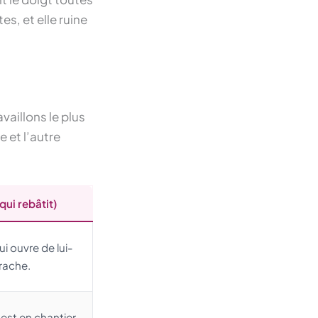
s, et elle ruine
vaillons le plus
 et l’autre
qui rebâtit)
ui ouvre de lui-
rrache.
 est en chantier,