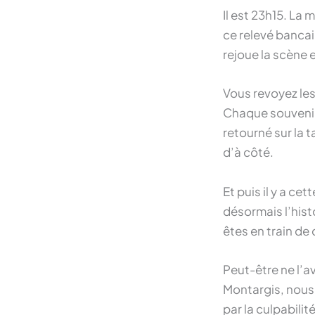
Il est 23h15. La
ce relevé banca
rejoue la scène 
Vous revoyez les
Chaque souvenir
retourné sur la 
d’à côté.
Et puis il y a ce
désormais l’hist
êtes en train de
Peut-être ne l’a
Montargis, nous
par la culpabili