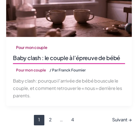
Pour mon couple
Baby clash : le couple à l’épreuve de bébé
Pour mon couple
/ Par
Franck Fournier
Baby clash : pourquoi l’arrivée de bébé bouscule le
couple, et comment retrouver le « nous » derrière les
parents.
1
2
…
4
Suivant
→