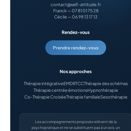
contact@self-attitude.fr
Franck — 07 81 01 75 28
Cécile — 06 98 13 17 13
Rendez-vous
Prendre rendez-vous
Nos approches
Thérapie intégrative
EMDR
TCC
Thérapie des schémas
Thérapie centrée émotions
Hypnothérapie
Co-Thérapie Croisée
Thérapie familiale
Sexothérapie
Les accompagnements proposés relèvent de la
psychopratique et ne se substituent pas à un avis, un