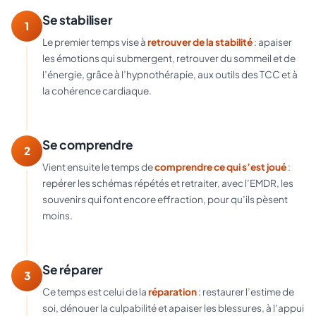
Se stabiliser
1
Le premier temps vise à
retrouver de la stabilité
: apaiser
les émotions qui submergent, retrouver du sommeil et de
l’énergie, grâce à l’hypnothérapie, aux outils des TCC et à
la cohérence cardiaque.
Se comprendre
2
Vient ensuite le temps de
comprendre ce qui s’est joué
:
repérer les schémas répétés et retraiter, avec l’EMDR, les
souvenirs qui font encore effraction, pour qu’ils pèsent
moins.
Se réparer
3
Ce temps est celui de la
réparation
: restaurer l’estime de
soi, dénouer la culpabilité et apaiser les blessures, à l’appui