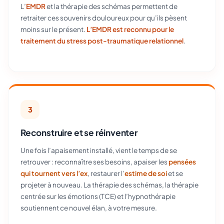
L’
EMDR
et la thérapie des schémas permettent de
retraiter ces souvenirs douloureux pour qu’ils pèsent
moins sur le présent.
L’EMDR est reconnu pour le
traitement du stress post-traumatique relationnel
.
3
Reconstruire et se réinventer
Une fois l’apaisement installé, vient le temps de se
retrouver : reconnaître ses besoins, apaiser les
pensées
qui tournent vers l’ex
, restaurer l’
estime de soi
et se
projeter à nouveau. La thérapie des schémas, la thérapie
centrée sur les émotions (TCE) et l’hypnothérapie
soutiennent ce nouvel élan, à votre mesure.