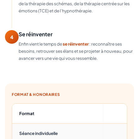
de la thérapie des schémas, de la thérapie centrée sur les
émotions (TCE) et de l’hypnothérapie.
Se réinventer
4
Enfin vient le temps de
se réinventer
: reconnaître ses
besoins, retrouver ses élans et se projeter à nouveau, pour
avancer vers une vie qui vous ressemble.
FORMAT & HONORAIRES
Format
Hon
Séance individuelle
60 