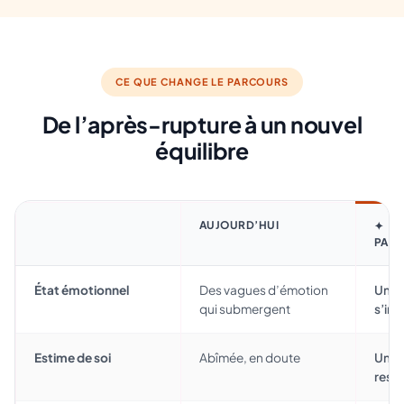
CE QUE CHANGE LE PARCOURS
De l’après-rupture à un nouvel
équilibre
AUJOURD’HUI
AU
PAR
État émotionnel
Des vagues d’émotion
Un a
qui submergent
s’ins
Estime de soi
Abîmée, en doute
Une c
rest