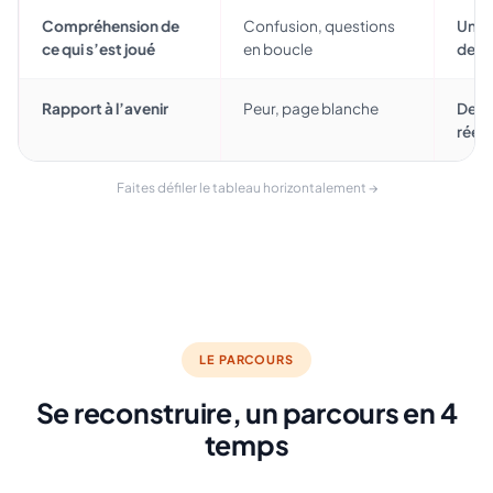
Compréhension de
Confusion, questions
Une l
ce qui s’est joué
en boucle
des 
Rapport à l’avenir
Peur, page blanche
Des p
réém
Faites défiler le tableau horizontalement →
LE PARCOURS
Se reconstruire, un parcours en 4
temps