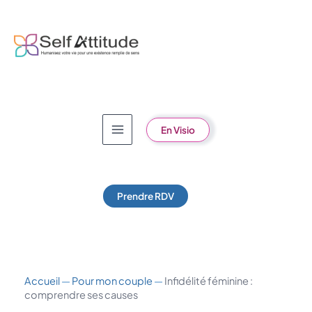
Aller
au
contenu
En Visio
Prendre RDV
Accueil
—
Pour mon couple
—
Infidélité féminine :
comprendre ses causes