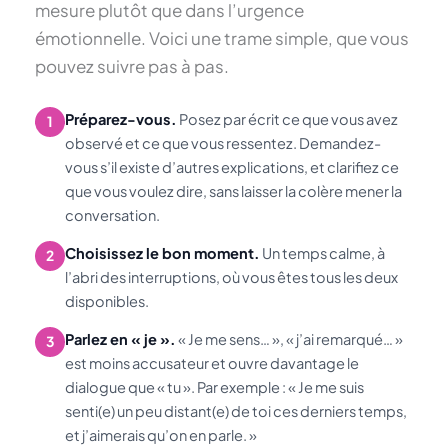
mesure plutôt que dans l’urgence
émotionnelle. Voici une trame simple, que vous
pouvez suivre pas à pas.
Préparez-vous.
Posez par écrit ce que vous avez
1
observé et ce que vous ressentez. Demandez-
vous s’il existe d’autres explications, et clarifiez ce
que vous voulez dire, sans laisser la colère mener la
conversation.
Choisissez le bon moment.
Un temps calme, à
2
l’abri des interruptions, où vous êtes tous les deux
disponibles.
Parlez en « je ».
« Je me sens… », « j’ai remarqué… »
3
est moins accusateur et ouvre davantage le
dialogue que « tu ». Par exemple : « Je me suis
senti(e) un peu distant(e) de toi ces derniers temps,
et j’aimerais qu’on en parle. »