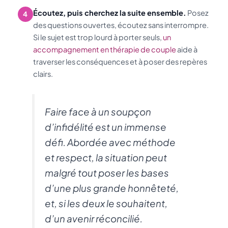
Écoutez, puis cherchez la suite ensemble.
Posez
4
des questions ouvertes, écoutez sans interrompre.
Si le sujet est trop lourd à porter seuls,
un
accompagnement en thérapie de couple
aide à
traverser les conséquences et à poser des repères
clairs.
Faire face à un soupçon
d’infidélité est un immense
défi. Abordée avec méthode
et respect, la situation peut
malgré tout poser les bases
d’une plus grande honnêteté,
et, si les deux le souhaitent,
d’un avenir réconcilié.